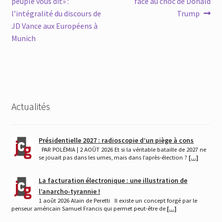
précédent :
suivant :
peuple vous dit» :
face au choc de Donald
de
l’intégralité du discours de
Trump
l’article
JD Vance aux Européens à
Munich
Actualités
Présidentielle 2027 : radioscopie d’un piège à cons
PAR POLÉMIA | 2 AOÛT 2026 Et si la véritable bataille de 2027 ne
se jouait pas dans les urnes, mais dans l’après-élection ?
[…]
La facturation électronique : une illustration de
l’anarcho-tyrannie !
1 août 2026 Alain de Peretti Il existe un concept forgé par le
penseur américain Samuel Francis qui permet peut-être de
[…]