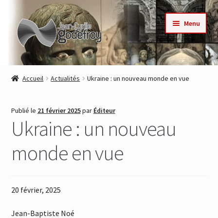
Aller
Aller
Menu
à
au
la
contenu
navigation
Accueil
Accueil
Actualités
Ukraine : un nouveau monde en vue
Nos collections
Publié le
21 février 2025
par
Éditeur
Auteurs
Ukraine : un nouveau
Actualités
monde en vue
Contact
20 février, 2025
Commande
Jean-Baptiste Noé