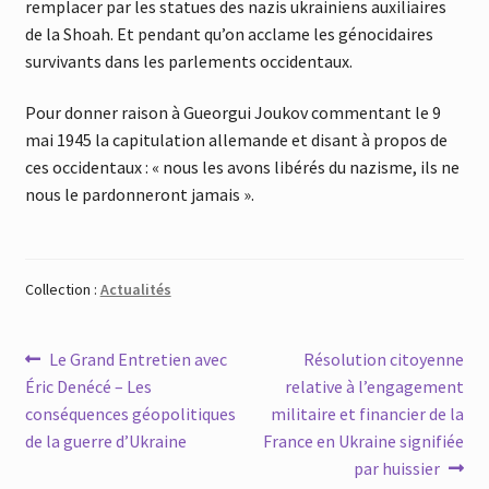
remplacer par les statues des nazis ukrainiens auxiliaires
de la Shoah. Et pendant qu’on acclame les génocidaires
survivants dans les parlements occidentaux.
Pour donner raison à Gueorgui Joukov commentant le 9
mai 1945 la capitulation allemande et disant à propos de
ces occidentaux : « nous les avons libérés du nazisme, ils ne
nous le pardonneront jamais ».
Collection :
Actualités
Navigation
Article
Article
Le Grand Entretien avec
Résolution citoyenne
précédent :
suivant :
Éric Denécé – Les
relative à l’engagement
de
conséquences géopolitiques
militaire et financier de la
l’article
de la guerre d’Ukraine
France en Ukraine signifiée
par huissier