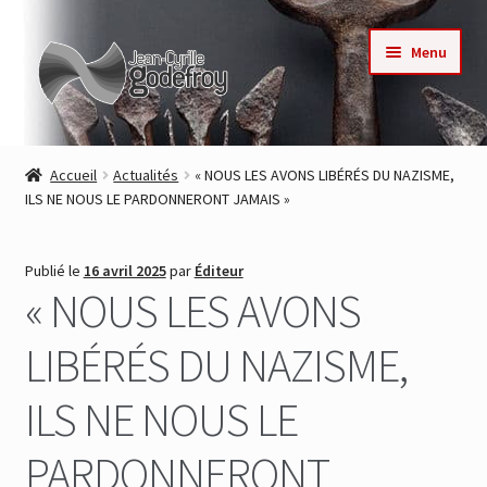
Aller
Aller
Menu
à
au
la
contenu
navigation
Accueil
Accueil
Actualités
« NOUS LES AVONS LIBÉRÉS DU NAZISME,
ILS NE NOUS LE PARDONNERONT JAMAIS »
Nos collections
Auteurs
Publié le
16 avril 2025
par
Éditeur
« NOUS LES AVONS
Actualités
LIBÉRÉS DU NAZISME,
Contact
ILS NE NOUS LE
Commande
PARDONNERONT