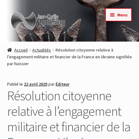
Aller
Aller
Menu
à
au
la
contenu
navigation
Accueil
Accueil
Actualités
Résolution citoyenne relative à
l’engagement militaire et financier de la France en Ukraine signifiée
Nos collections
par huissier
Auteurs
Publié le
22 avril 2025
par
Éditeur
Résolution citoyenne
Actualités
relative à l’engagement
Contact
militaire et financier de la
Commande