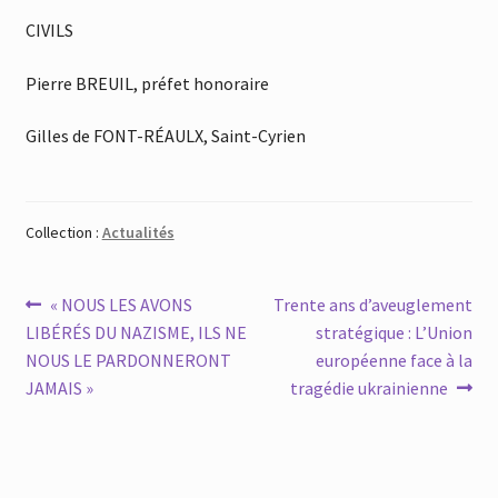
CIVILS
Pierre BREUIL, préfet honoraire
Gilles de FONT-RÉAULX, Saint-Cyrien
Collection :
Actualités
Navigation
Article
Article
« NOUS LES AVONS
Trente ans d’aveuglement
précédent :
suivant :
LIBÉRÉS DU NAZISME, ILS NE
stratégique : L’Union
de
NOUS LE PARDONNERONT
européenne face à la
l’article
JAMAIS »
tragédie ukrainienne